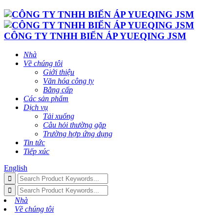
CÔNG TY TNHH BIẾN ÁP YUEQING JSM
Nhà
Về chúng tôi
Giới thiệu
Văn hóa công ty
Bằng cấp
Các sản phẩm
Dịch vụ
Tải xuống
Câu hỏi thường gặp
Trường hợp ứng dụng
Tin tức
Tiếp xúc
English
Nhà
Về chúng tôi