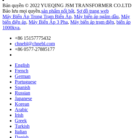
Bản quyền © 2022 YUEQING JSM TRANSFORMER CO.LTD
Bảo lưu mọi quyền.
sản phẩm nổi bật
,
Sơ đồ trang web
Máy Biến Áp Trong Trạm Biến Áp
,
Máy biến áp ngâm dầu
,
Máy
biến điện áp
,
Máy Biến Áp 3 Pha
,
Máy biến áp trạm điện
,
biến áp
1000kva
,
+86 15157775432
chnebl@chnebl.com
+86 0577-27885177
English
French
German
Portuguese
Spanish
Russian
Japanese
Korean
Arabic
Irish
Greek
Turkish
Italian
Danish