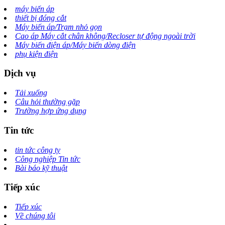
máy biến áp
thiết bị đóng cắt
Máy biến áp/Trạm nhỏ gọn
Cao áp Máy cắt chân không/Recloser tự động ngoài trời
Máy biến điện áp/Máy biến dòng điện
phụ kiện điện
Dịch vụ
Tải xuống
Câu hỏi thường gặp
Trường hợp ứng dụng
Tin tức
tin tức công ty
Công nghiệp Tin tức
Bài báo kỹ thuật
Tiếp xúc
Tiếp xúc
Về chúng tôi