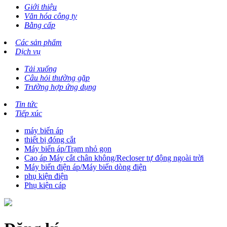
Giới thiệu
Văn hóa công ty
Bằng cấp
Các sản phẩm
Dịch vụ
Tải xuống
Câu hỏi thường gặp
Trường hợp ứng dụng
Tin tức
Tiếp xúc
máy biến áp
thiết bị đóng cắt
Máy biến áp/Trạm nhỏ gọn
Cao áp Máy cắt chân không/Recloser tự động ngoài trời
Máy biến điện áp/Máy biến dòng điện
phụ kiện điện
Phụ kiện cáp