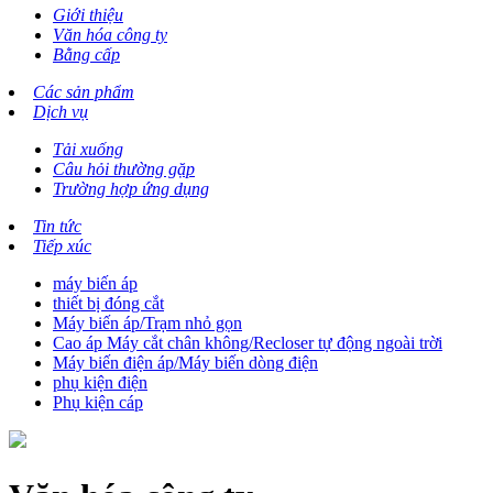
Giới thiệu
Văn hóa công ty
Bằng cấp
Các sản phẩm
Dịch vụ
Tải xuống
Câu hỏi thường gặp
Trường hợp ứng dụng
Tin tức
Tiếp xúc
máy biến áp
thiết bị đóng cắt
Máy biến áp/Trạm nhỏ gọn
Cao áp Máy cắt chân không/Recloser tự động ngoài trời
Máy biến điện áp/Máy biến dòng điện
phụ kiện điện
Phụ kiện cáp