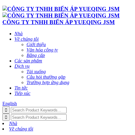
CÔNG TY TNHH BIẾN ÁP YUEQING JSM
Nhà
Về chúng tôi
Giới thiệu
Văn hóa công ty
Bằng cấp
Các sản phẩm
Dịch vụ
Tải xuống
Câu hỏi thường gặp
Trường hợp ứng dụng
Tin tức
Tiếp xúc
English
Nhà
Về chúng tôi