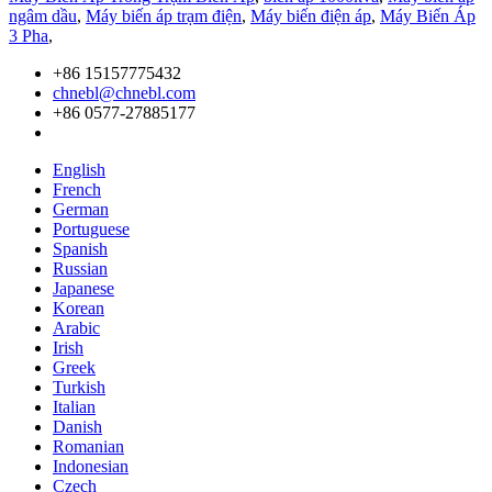
ngâm dầu
,
Máy biến áp trạm điện
,
Máy biến điện áp
,
Máy Biến Áp
3 Pha
,
+86 15157775432
chnebl@chnebl.com
+86 0577-27885177
English
French
German
Portuguese
Spanish
Russian
Japanese
Korean
Arabic
Irish
Greek
Turkish
Italian
Danish
Romanian
Indonesian
Czech