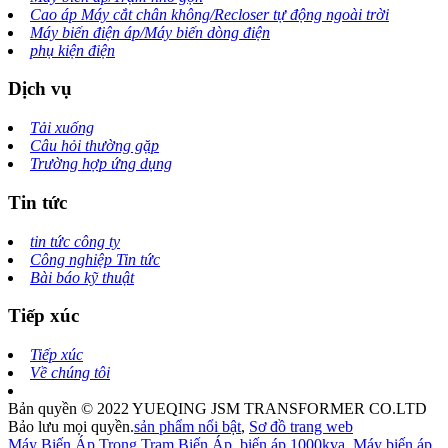
Cao áp Máy cắt chân không/Recloser tự động ngoài trời
Máy biến điện áp/Máy biến dòng điện
phụ kiện điện
Dịch vụ
Tải xuống
Câu hỏi thường gặp
Trường hợp ứng dụng
Tin tức
tin tức công ty
Công nghiệp Tin tức
Bài báo kỹ thuật
Tiếp xúc
Tiếp xúc
Về chúng tôi
Bản quyền © 2022 YUEQING JSM TRANSFORMER CO.LTD
Bảo lưu mọi quyền.
sản phẩm nổi bật
,
Sơ đồ trang web
Máy Biến Áp Trong Trạm Biến Áp
,
biến áp 1000kva
,
Máy biến áp