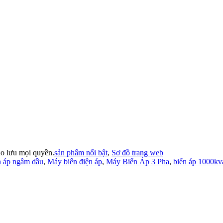
lưu mọi quyền.
sản phẩm nổi bật
,
Sơ đồ trang web
 áp ngâm dầu
,
Máy biến điện áp
,
Máy Biến Áp 3 Pha
,
biến áp 1000kv