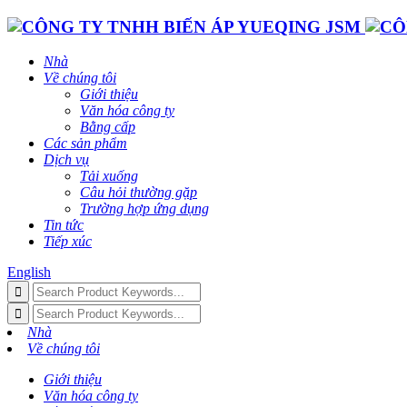
Nhà
Về chúng tôi
Giới thiệu
Văn hóa công ty
Bằng cấp
Các sản phẩm
Dịch vụ
Tải xuống
Câu hỏi thường gặp
Trường hợp ứng dụng
Tin tức
Tiếp xúc
English
Nhà
Về chúng tôi
Giới thiệu
Văn hóa công ty