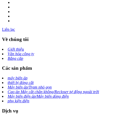
Liên lạc
Về chúng tôi
Giới thiệu
Văn hóa công ty
Bằng cấp
Các sản phẩm
máy biến áp
thiết bị đóng cắt
Máy biến áp/Trạm nhỏ gọn
Cao áp Máy cắt chân không/Recloser tự động ngoài trời
Máy biến điện áp/Máy biến dòng điện
phụ kiện điện
Dịch vụ