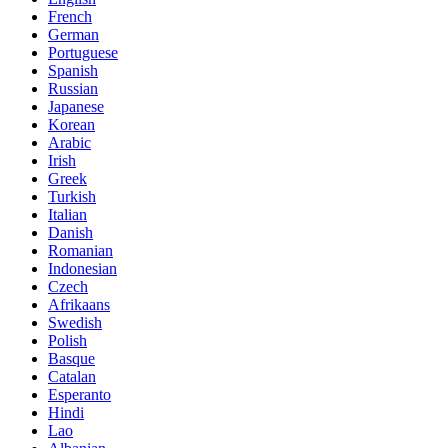
French
German
Portuguese
Spanish
Russian
Japanese
Korean
Arabic
Irish
Greek
Turkish
Italian
Danish
Romanian
Indonesian
Czech
Afrikaans
Swedish
Polish
Basque
Catalan
Esperanto
Hindi
Lao