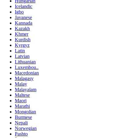
Hungarian
Icelandic
Igbo
Javanese
Kannada
Kazakh
Khmer
Kurdish
Kyrgyz
Latin
Latvian
Lithuanian
Luxembou..
Macedonian
Malagasy
Malay
Malayalam
Maltese
Maori
Marathi
Mongolian
Burmese
Nepali
Norwegian
Pashto