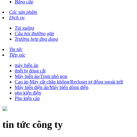
Bằng cấp
Các sản phẩm
Dịch vụ
Tải xuống
Câu hỏi thường gặp
Trường hợp ứng dụng
Tin tức
Tiếp xúc
máy biến áp
thiết bị đóng cắt
Máy biến áp/Trạm nhỏ gọn
Cao áp Máy cắt chân không/Recloser tự động ngoài trời
Máy biến điện áp/Máy biến dòng điện
phụ kiện điện
Phụ kiện cáp
tin tức công ty