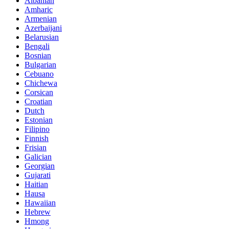
Albanian
Amharic
Armenian
Azerbaijani
Belarusian
Bengali
Bosnian
Bulgarian
Cebuano
Chichewa
Corsican
Croatian
Dutch
Estonian
Filipino
Finnish
Frisian
Galician
Georgian
Gujarati
Haitian
Hausa
Hawaiian
Hebrew
Hmong