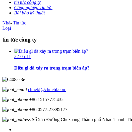
tin tức công ty
Công nghiệp Tin tức
Bài báo kỹ thuật
Nhà
-
Tin tức
Loại
tin tức công ty
22-05-11
Điều gì đã xảy ra trong trạm biến áp?
chnebl@chnebl.com
+86 15157775432
+86 0577-27885177
Số 555 Đường Chezhang Thành phố Nhạc Thanh Thị t