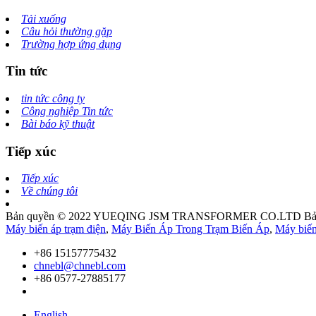
Tải xuống
Câu hỏi thường gặp
Trường hợp ứng dụng
Tin tức
tin tức công ty
Công nghiệp Tin tức
Bài báo kỹ thuật
Tiếp xúc
Tiếp xúc
Về chúng tôi
Bản quyền © 2022 YUEQING JSM TRANSFORMER CO.LTD Bảo 
Máy biến áp trạm điện
,
Máy Biến Áp Trong Trạm Biến Áp
,
Máy biến
+86 15157775432
chnebl@chnebl.com
+86 0577-27885177
English