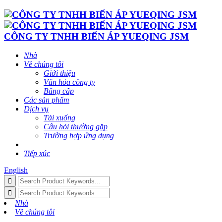
CÔNG TY TNHH BIẾN ÁP YUEQING JSM
Nhà
Về chúng tôi
Giới thiệu
Văn hóa công ty
Bằng cấp
Các sản phẩm
Dịch vụ
Tải xuống
Câu hỏi thường gặp
Trường hợp ứng dụng
Tiếp xúc
English
Nhà
Về chúng tôi