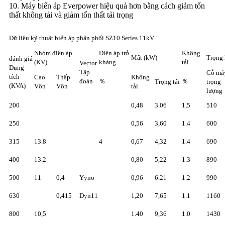
10. Máy biến áp Everpower hiệu quả hơn bằng cách giảm tổn
thất không tải và giảm tổn thất tải trọng
Dữ liệu kỹ thuật biến áp phân phối SZ10 Series 11kV
Nhóm điện áp
Điện áp trở
Không
Mất (kW)
Trọng 
đánh giá
(KV)
kháng
tải
Vector
Dung
Tập
Cỗ má
tích
Cao
Thấp
Không
đoàn
％
％
Trọng tải
trọng
(KVA)
Vôn
Vôn
tải
lượng
200
0,48
3.06
1,5
510
250
0,56
3,60
1.4
600
315
13.8
4
0,67
4,32
1.4
690
400
13.2
0,80
5,22
1.3
890
500
11
0,4
Yyno
0,96
6.21
1.2
990
630
0,415
Dyn11
1,20
7,65
1.1
1160
800
10,5
1.40
9,36
1.0
1430