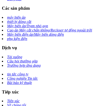
Các sản phẩm
máy biến áp
thiết bị đóng cắt
Máy biến áp/Trạm nhỏ gọn
Cao áp Máy cắt chân không/Recloser tự động ngoài trời
Máy biến điện áp/Máy biến dòng điện
phụ kiện điện
Dịch vụ
Tải xuống
Câu hỏi thường gặp
Trường hợp ứng dụng
tin tức công ty
Công nghiệp Tin tức
Bài báo kỹ thuật
Tiếp xúc
Tiếp xúc
Về chúng tôi