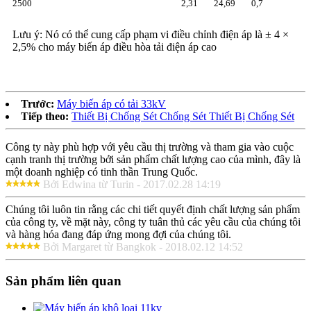
2500
2,31
24,69
0,7
Lưu ý: Nó có thể cung cấp phạm vi điều chỉnh điện áp là ± 4 ×
2,5% cho máy biến áp điều hòa tải điện áp cao
Trước:
Máy biến áp có tải 33kV
Tiếp theo:
Thiết Bị Chống Sét Chống Sét Thiết Bị Chống Sét
Công ty này phù hợp với yêu cầu thị trường và tham gia vào cuộc
cạnh tranh thị trường bởi sản phẩm chất lượng cao của mình, đây là
một doanh nghiệp có tinh thần Trung Quốc.
Bởi Edwina từ Turin - 2017.02.28 14:19
Chúng tôi luôn tin rằng các chi tiết quyết định chất lượng sản phẩm
của công ty, về mặt này, công ty tuân thủ các yêu cầu của chúng tôi
và hàng hóa đang đáp ứng mong đợi của chúng tôi.
Bởi Margaret từ Bangkok - 2018.02.12 14:52
Sản phẩm liên quan