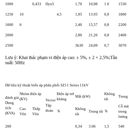
1000
0,433
Dyn5
1,70
10,98
1.0
1530
1250
10
4,5
1,95
13.05
0,9
1800
1600
6
2,40
15,57
0,8
2200
2000
2,80
21,26
0,8
2460
2500
3h30
24,69
0,7
3070
Lưu ý: Khai thác phạm vi điện áp cao: ± 5%, ± 2 × 2,5%;Tần
suất: 50Hz
Dữ liệu kỹ thuật biến áp phân phối SZ11 Series 11kV
Nhóm điện áp
Điện áp trở
Không
Mất (kW)
Trọng 
đánh giá
(KV)
kháng
tải
Vector
Dung
Tập
Cỗ má
tích
Cao
Thấp
Không
đoàn
％
％
Trọng tải
trọng
(KVA)
Vôn
Vôn
tải
lượng
200
0,34
3.06
1,5
540