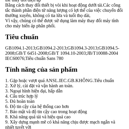
Bằng cách thay đổi thiết bị vòi khi hoạt động dưới tải.Các công
tắc thành phần điện tử năng lượng có lợi thế của việc chuyển đổi
thường xuyên, không có tia lửa và tuổi thọ dài,
Vì vậy, chúng có thể được sử dụng làm máy thay đổi máy tính
cho máy biến áp phân phối.
Tiêu chuẩn
GB1094.1-2013;GB1094.2-2013;GB1094.3-2013;GB1094.5-
2008;GB/T 6451-2008;GB/T 1094.10-2003;JB/T10088-2004
IEC60076;Tiêu chuẩn Sans 780
Tính năng của sản phẩm
1. Gặp hoặc vượt quá ANSL.IEC.GB.KHÔNG.Tiêu chuẩn
2. Xử lý, cài đặt và vận hành an toàn.
3. Ngoại hình hiện đại, hấp dẫn
4. Cấu trúc hợp lý
5. Đủ hoàn toàn
6. Độ tin cậy của hệ thống cao hơn
7. Bảo mật và độ tin cậy cao trong hoạt động
8. Khả năng quá tải và hiệu quả cao
9. Xây dựng mạnh mẽ có khả năng chịu được mạch ngắn và
nhiệt tuyệt vời