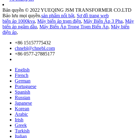
Bản quyền © 2022 YUEQING JSM TRANSFORMER CO.LTD
Bảo lưu mọi quyền.
sản phẩm nổi bật
,
Sơ đồ trang web
biến áp 1000kva
,
Máy biến áp trạm điện
,
Máy Biến Áp 3 Pha
,
Máy
biến áp ngâm dầu
,
Máy Biến Áp Trong Trạm Biến Áp
,
Máy biến
điện áp
,
+86 15157775432
chnebl@chnebl.com
+86 0577-27885177
English
French
German
Portuguese
Spanish
Russian
Japanese
Korean
Arabic
Irish
Greek
Turkish
Italian