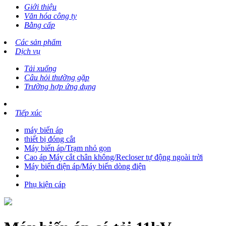
Giới thiệu
Văn hóa công ty
Bằng cấp
Các sản phẩm
Dịch vụ
Tải xuống
Câu hỏi thường gặp
Trường hợp ứng dụng
Tiếp xúc
máy biến áp
thiết bị đóng cắt
Máy biến áp/Trạm nhỏ gọn
Cao áp Máy cắt chân không/Recloser tự động ngoài trời
Máy biến điện áp/Máy biến dòng điện
Phụ kiện cáp