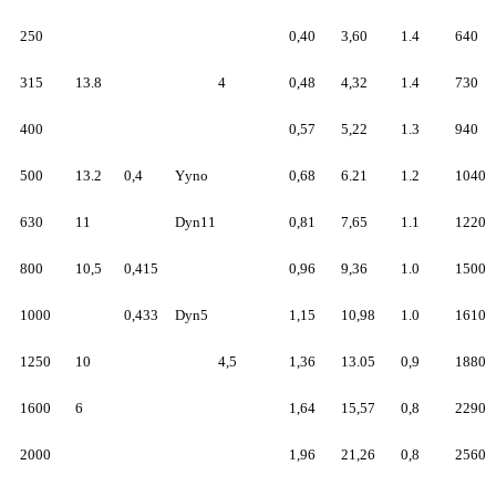
250
0,40
3,60
1.4
640
315
13.8
4
0,48
4,32
1.4
730
400
0,57
5,22
1.3
940
500
13.2
0,4
Yyno
0,68
6.21
1.2
1040
630
11
Dyn11
0,81
7,65
1.1
1220
800
10,5
0,415
0,96
9,36
1.0
1500
1000
0,433
Dyn5
1,15
10,98
1.0
1610
1250
10
4,5
1,36
13.05
0,9
1880
1600
6
1,64
15,57
0,8
2290
2000
1,96
21,26
0,8
2560